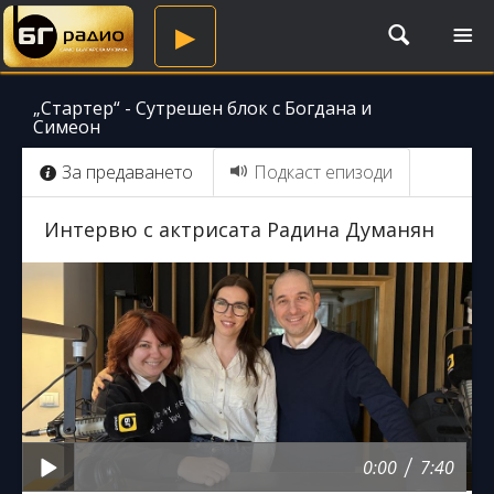
TO
▶
NA
„Стартер“ - Сутрешен блок с Богдана и
Симеон
За предаването
Подкаст епизоди
Интервю с актрисата Радина Думанян
/
0:00
7:40