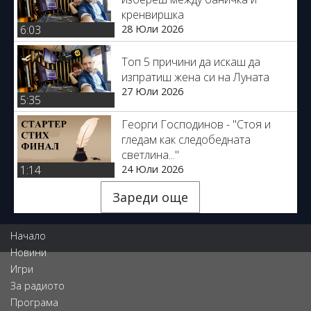
кренвиршка
28 Юли 2026
6:03
Топ 5 причини да искаш да
изпратиш жена си на Луната
27 Юли 2026
5:35
Георги Господинов - "Стоя и
гледам как следобедната
светлина..."
24 Юли 2026
1:14
Зареди още
Начало
Новини
Игри
За радиото
Програма