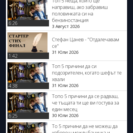
Топ 5 неща, които ще
направиш, ако забравиш
половинката си на
бензиностанция
6:26
3 Август 2026
Стефан Цанев - "Отдалечавам
се"
31 Юли 2026
1:42
Топ 5 причини да си
подозрителен, когато шефът те
хвали
31 Юли 2026
4:38
Топо 5 причини да се радваш,
че тъщата ти ще ви гостува за
един месец
30 Юли 2026
6:25
То 5 причини да не можеш да
избереш между баничка и