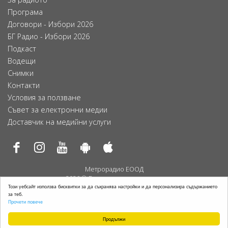
Програма
Договори - Избори 2026
БГ Радио - Избори 2026
Подкаст
Водещи
Снимки
Контакти
Условия за ползване
Съвет за електронни медии
Доставчик на медийни услуги
Метрорадио ЕООД
2026 © Всички права запазени.
Този уебсайт използва бисквитки за да съхранява настройки и да персонализира съдържанието
за теб.
⁺A
Прочети повече
⁻A
Продължи