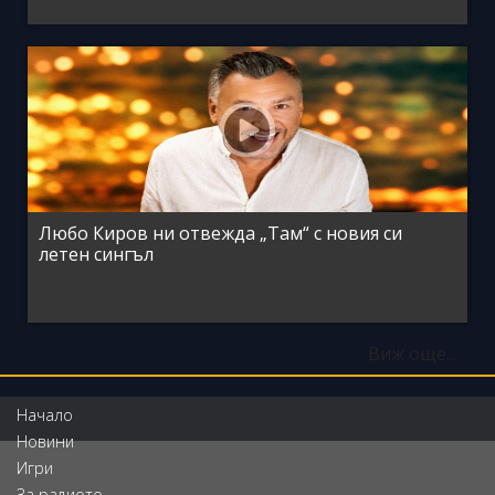
Любо Киров ни отвежда „Там“ с новия си
летен сингъл
Виж още...
Начало
Новини
Игри
За радиото