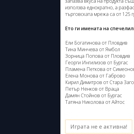
запазва вкуса на продукта същ
използва еднократно, а разфас
търговската мрежа са от 125 г
Ето ги имената на спечелил
Ели Богатинова от Пловдив
Тина Минчева от Ямбол
Зорница Попова от Пловдив
Георги Ингилизов от Бургас
Пламена Петкова от Симеоно
Елена Монова от Габрово
Кирил Димитров от Стара Заг
Петър Ненков от Враца
Дамян Стойнов от Бургас
Татяна Николова от Айтос
Играта не е активна!