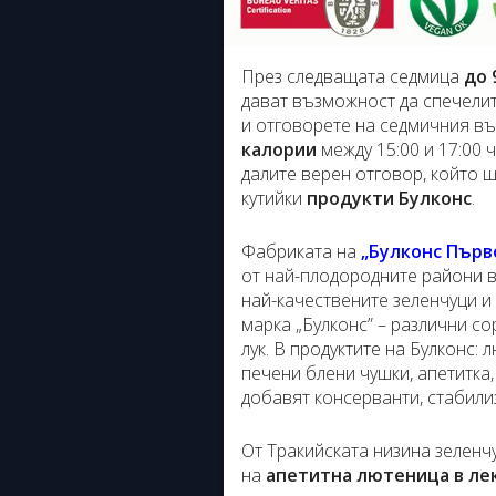
През следващата седмица
до 
дават възможност да спечелит
и отговорете на седмичния въ
калории
между 15:00 и 17:00 
далите верен отговор, който 
кутийки
продукти Булконс
.
Фабриката на
„Булконс Пър
от най-плодородните райони в
най-качествените зеленчуци и 
марка „Булконс” – различни с
лук. В продуктите на Булконс:
печени блени чушки, апетитка,
добавят консерванти, стабили
От Тракийската низина зеленч
на
апетитна лютеница в лек