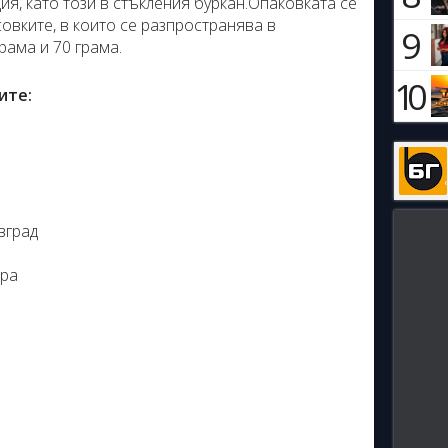
ия, като този в стъкления буркан.Опаковката се
овките, в които се разпространява в
9
рама и 70 грама.
10
ите:
вград
ора