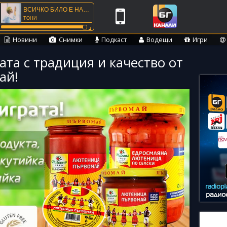
ВСИЧКО БИЛО Е НАСЪН
ТОНИ
⌟
Новини
Снимки
Подкаст
Водещи
Игри
ата с традиция и качество от
ай!