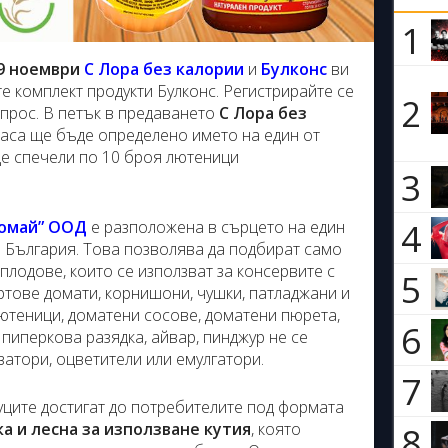
1
9 ноември
С Лора без калории
и
Булконс
ви
е комплект продукти Булконс. Регистрирайте се
2
прос. В петък в предаването
С Лора без
часа ще бъде определено името на един от
ще спечели по 10 броя лютеници
3
4
вомай” ООД
е разположена в сърцето на един
 България. Това позволява да подбират само
плодове, които се използват за консервите с
5
ортове домати, корнишони, чушки, патладжани и
 лютеници, доматени сосове, доматени пюрета,
6
 пиперкова разядка, айвар, пинджур не се
затори, оцветители или емулгатори.
7
уците достигат до потребителите под формата
8
а и лесна за използване кутия
, която