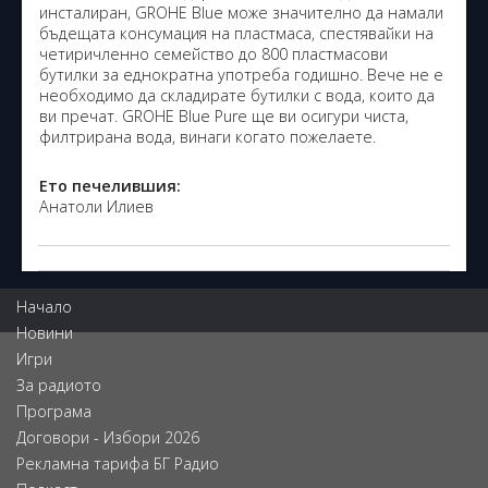
инсталиран, GROHE Blue може значително да намали
бъдещата консумация на пластмаса, спестявайки на
четиричленно семейство до 800 пластмасови
бутилки за еднократна употреба годишно. Вече не е
необходимо да складирате бутилки с вода, които да
ви пречат. GROHE Blue Pure ще ви осигури чиста,
филтрирана вода, винаги когато пожелаете.
Ето печелившия:
Анатоли Илиев
Начало
Новини
Игри
За радиото
Програма
Договори - Избори 2026
Рекламна тарифа БГ Радио