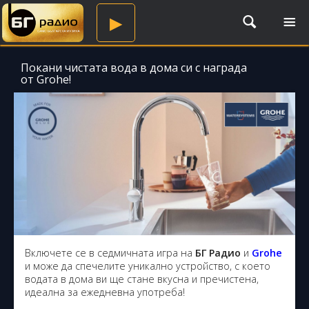
TO
▶
NA
Покани чистата вода в дома си с награда
от Grohe!
Включете се в седмичната игра на
БГ Радио
и
Grohe
и може да спечелите уникално устройство, с което
водата в дома ви ще стане вкусна и пречистена,
идеална за ежедневна употреба!